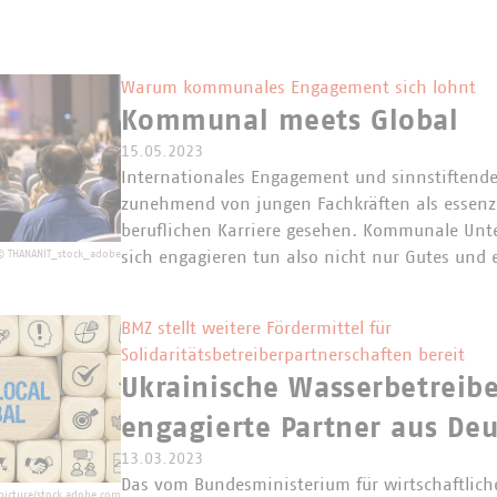
Warum kommunales Engagement sich lohnt
Kommunal meets Global
15.05.2023
Internationales Engagement und sinnstiftende
zunehmend von jungen Fachkräften als essenziel
beruflichen Karriere gesehen. Kommunale Un
sich engagieren tun also nicht nur Gutes und
©
THANANIT_stock_adobe
BMZ stellt weitere Fördermittel für
Solidaritätsbetreiberpartnerschaften bereit
Ukrainische Wasserbetreib
engagierte Partner aus De
13.03.2023
Das vom Bundesministerium für wirtschaftlic
icture/stock.adobe.com