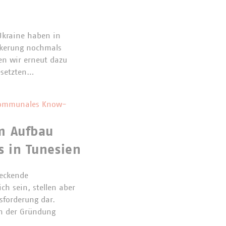
 Ukraine haben in
ölkerung nochmals
en wir erneut dazu
esetzten…
f kommunales Know-
um Aufbau
s in Tunesien
deckende
ch sein, stellen aber
sforderung dar.
an der Gründung