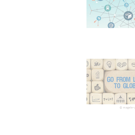
©
magele-p