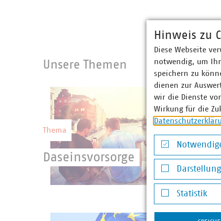
Hinweis zu C
Diese Webseite ver
notwendig, um Ihn
Unsere Themen
speichern zu könne
dienen zur Auswer
wir die Dienste vo
Wirkung für die Zu
Datenschutzerklär
Thema
Notwendige
Daseinsvorsorge
Notwendige Co
Darstellun
Die nachhaltige Leistungserbringung der
Darstellung v
Statistik
Kommunale Unternehmen ist die
©
kichigin19/stock.adobe.c
Voraussetzung für die Entwicklung und
Statistik
Wettbewerbsfähigkeit Deutschlands.