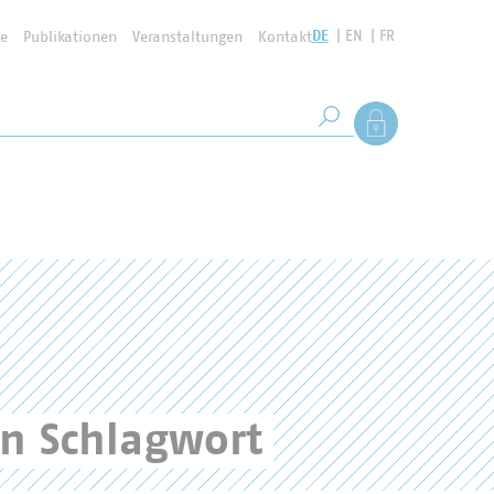
DE
EN
FR
se
Publikationen
Veranstaltungen
Kontakt
Suchbegriff
Als Mitglied anmel
Suche starten
en Schlagwort