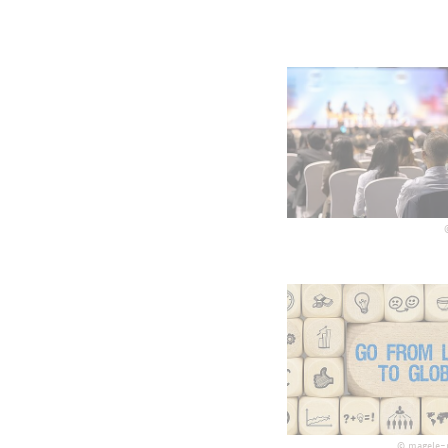
©
magele-p