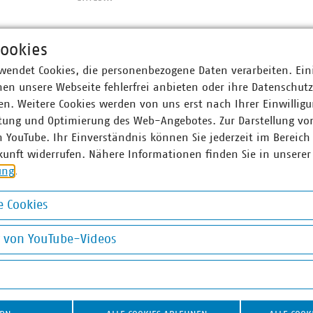
ookies
wendet Cookies, die personenbezogene Daten verarbeiten. Ein
en unsere Webseite fehlerfrei anbieten oder ihre Datenschut
n. Weitere Cookies werden von uns erst nach Ihrer Einwilligu
tung und Optimierung des Web-Angebotes. Zur Darstellung vo
n YouTube. Ihr Einverständnis können Sie jederzeit im Bereich
kunft widerrufen. Nähere Informationen finden Sie in unserer
ung
.
Thema
 Cookies
Digitalisierung
okies
g von YouTube-Videos
Kommunale Unternehmen leisten einen
on YouTube-Videos
wichtigen Beitrag, damit die digitale
om
©
bluemoon1981/stock.adobe.com
Transformation gelingt.