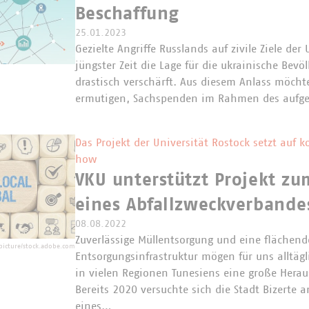
Beschaffung
25.01.2023
Gezielte Angriffe Russlands auf zivile Ziele der
jüngster Zeit die Lage für die ukrainische Bev
drastisch verschärft. Aus diesem Anlass möcht
ermutigen, Sachspenden im Rahmen des aufg
Das Projekt der Universität Rostock setzt au
how
VKU unterstützt Projekt z
eines Abfallzweckverbande
08.08.2022
Zuverlässige Müllentsorgung und eine flächen
icture/stock.adobe.com
Entsorgungsinfrastruktur mögen für uns alltägli
in vielen Regionen Tunesiens eine große Herau
Bereits 2020 versuchte sich die Stadt Bizerte 
eines…