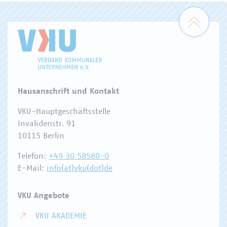
Zum 
Hausanschrift und Kontakt
VKU-Hauptgeschäftsstelle
Invalidenstr. 91
10115 Berlin
Telefon:
+49 30 58580-0
E-Mail:
info(at)vku(dot)de
VKU Angebote
VKU AKADEMIE