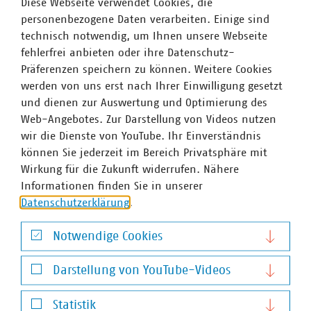
Diese Webseite verwendet Cookies, die
personenbezogene Daten verarbeiten. Einige sind
technisch notwendig, um Ihnen unsere Webseite
fehlerfrei anbieten oder ihre Datenschutz-
Präferenzen speichern zu können. Weitere Cookies
werden von uns erst nach Ihrer Einwilligung gesetzt
Thema
und dienen zur Auswertung und Optimierung des
Web-Angebotes. Zur Darstellung von Videos nutzen
Kommunale Arbeitgeber
wir die Dienste von YouTube. Ihr Einverständnis
können Sie jederzeit im Bereich Privatsphäre mit
Kommunale Unternehmen arbeiten hoch
Wirkung für die Zukunft widerrufen. Nähere
professionell, sind innovativ, zahlen nach Tarif
©
vege/stock.adobe.com
Informationen finden Sie in unserer
und bieten gute Weiterbildungsmöglichkeiten
Datenschutzerklärung
.
sowie berufliche Perspektiven.
Notwendige Cookies
Notwendige Cookies
Darstellung von YouTube-Videos
Thema
Darstellung von YouTube-Videos
Statistik