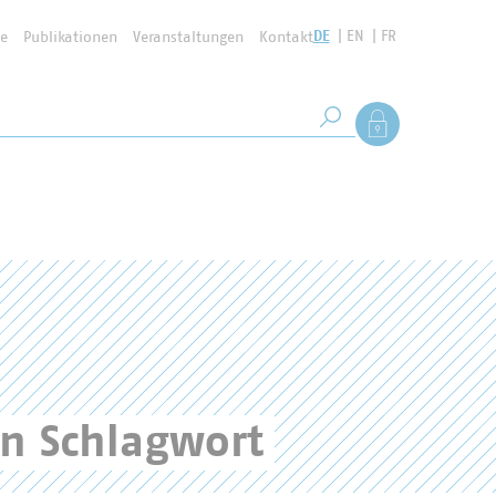
DE
EN
FR
se
Publikationen
Veranstaltungen
Kontakt
Suchbegriff
Als Mitglied anmel
Suche starten
en Schlagwort