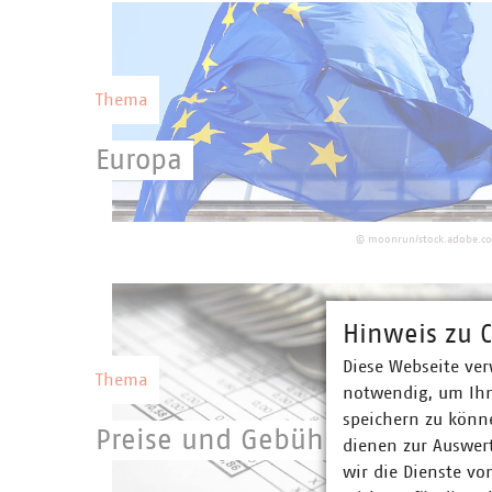
Wettbewerbsfähigkeit Deutschlands.
Thema
Europa
Eine starke kommunale Selbstverwaltung
mit starken kommunalen Unternehmen
©
moonrun/stock.adobe.c
setzen eine europäische Gesetzgebung
erfolgreich um.
Hinweis zu C
Diese Webseite ver
Thema
notwendig, um Ihn
speichern zu könne
Preise und Gebühren
dienen zur Auswer
wir die Dienste vo