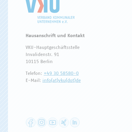
Hausanschrift und Kontakt
VKU-Hauptgeschäftsstelle
Invalidenstr. 91
10115 Berlin
Telefon:
+49 30 58580-0
E-Mail:
info(at)vku(dot)de
Facebook
Instagram
YouTube
XING
LinkedIn