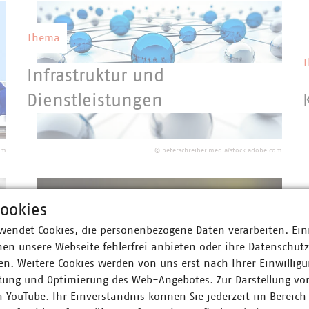
Thema
Infrastruktur und
Dienstleistungen
Die kommunalen Unternehmen betreiben
ein riesiges Infrastrukturnetzwerk und
om
©
peterschreiber.media/stock.adobe.com
sind für dessen Aus- und Umbau
verantwortlich.
ookies
wendet Cookies, die personenbezogene Daten verarbeiten. Ein
Thema
en unsere Webseite fehlerfrei anbieten oder ihre Datenschut
n. Weitere Cookies werden von uns erst nach Ihrer Einwilligu
Recht
tung und Optimierung des Web-Angebotes. Zur Darstellung vo
n YouTube. Ihr Einverständnis können Sie jederzeit im Bereich