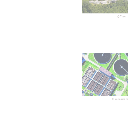
©
Thoma
©
mariusz s