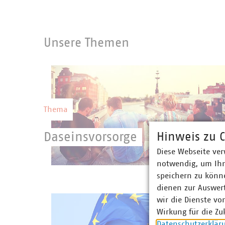
Unsere Themen
Thema
Daseinsvorsorge
Hinweis zu C
Diese Webseite ver
Die nachhaltige Leistungserbringung der
notwendig, um Ihn
Kommunale Unternehmen ist die
©
kichigin19/stock.adobe.c
speichern zu könne
Voraussetzung für die Entwicklung und
dienen zur Auswer
Wettbewerbsfähigkeit Deutschlands.
wir die Dienste vo
Wirkung für die Zu
Datenschutzerklär