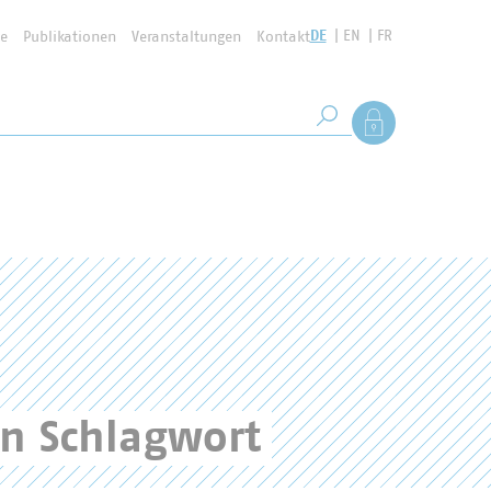
DE
EN
FR
se
Publikationen
Veranstaltungen
Kontakt
Suchbegriff
Als Mitglied anmel
Suche starten
en Schlagwort