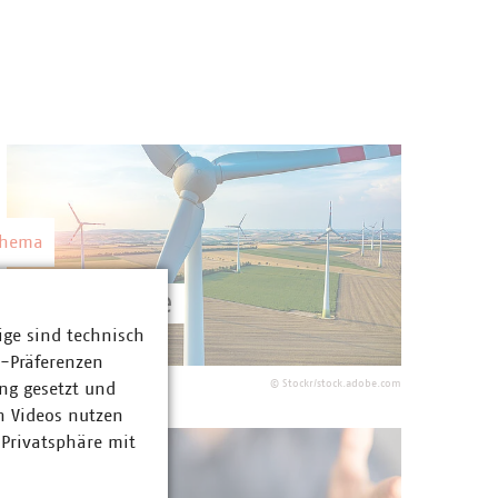
Thema
Energiewende
ige sind technisch
Stadtwerke in Deutschland setzen die
z-Präferenzen
Energiewende vor Ort um. Sie sind die
©
Stockr/stock.adobe.com
ng gesetzt und
wichtigsten Akteure für deren Gelingen.
n Videos nutzen
 Privatsphäre mit