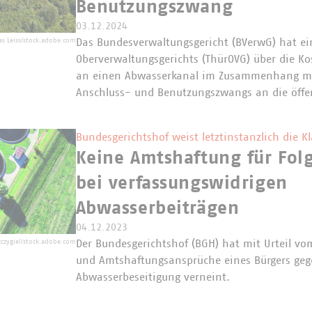
Benutzungszwang
03.12.2024
Das Bundesverwaltungsgericht (BVerwG) hat ein
s Leiss/stock.adobe.com
Oberverwaltungsgerichts (ThürOVG) über die Ko
an einen Abwasserkanal im Zusammenhang mi
Anschluss- und Benutzungszwangs an die öffe
Bundesgerichtshof weist letztinstanzlich die K
Keine Amtshaftung für Fol
bei verfassungswidrigen
Abwasserbeiträgen
04.12.2023
Der Bundesgerichtshof (BGH) hat mit Urteil vo
zczygiel/stock.adobe.com
und Amtshaftungsansprüche eines Bürgers gege
Abwasserbeseitigung verneint.