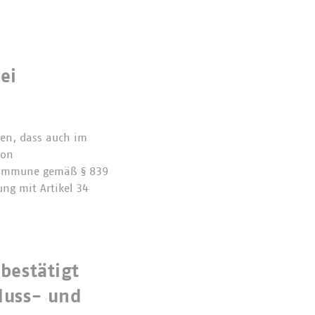
ei
den, dass auch im
von
Kommune gemäß § 839
ung mit Artikel 34
bestätigt
luss- und