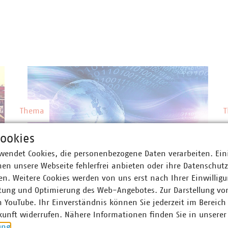
Thema
Digitalisierung
ookies
wendet Cookies, die personenbezogene Daten verarbeiten. Ein
Kommunale Unternehmen leisten einen
en unsere Webseite fehlerfrei anbieten oder ihre Datenschut
wichtigen Beitrag, damit die digitale
om
©
bluemoon1981/stock.adobe.com
n. Weitere Cookies werden von uns erst nach Ihrer Einwilligu
Transformation gelingt.
tung und Optimierung des Web-Angebotes. Zur Darstellung vo
n YouTube. Ihr Einverständnis können Sie jederzeit im Bereich
kunft widerrufen. Nähere Informationen finden Sie in unserer
Thema
ung
.