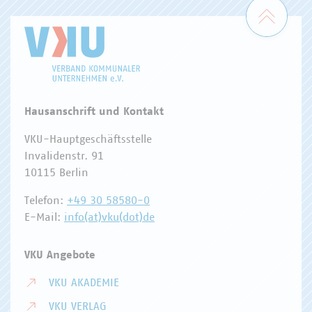
Zum 
Hausanschrift und Kontakt
VKU-Hauptgeschäftsstelle
Invalidenstr. 91
10115 Berlin
Telefon:
+49 30 58580-0
E-Mail:
info(at)vku(dot)de
VKU Angebote
VKU AKADEMIE
VKU VERLAG