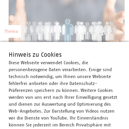
Thema
Kommunale Arbeitgeber
Hinweis zu Cookies
Kommunale Unternehmen arbeiten hoch
Diese Webseite verwendet Cookies, die
professionell, sind innovativ, zahlen nach Tarif
©
vege/stock.adobe.com
personenbezogene Daten verarbeiten. Einige sind
und bieten gute Weiterbildungsmöglichkeiten
technisch notwendig, um Ihnen unsere Webseite
sowie berufliche Perspektiven.
fehlerfrei anbieten oder ihre Datenschutz-
Präferenzen speichern zu können. Weitere Cookies
werden von uns erst nach Ihrer Einwilligung gesetzt
und dienen zur Auswertung und Optimierung des
Web-Angebotes. Zur Darstellung von Videos nutzen
Thema
wir die Dienste von YouTube. Ihr Einverständnis
können Sie jederzeit im Bereich Privatsphäre mit
Preise und Gebühren