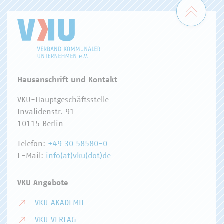
Zum 
Hausanschrift und Kontakt
VKU-Hauptgeschäftsstelle
Invalidenstr. 91
10115 Berlin
Telefon:
+49 30 58580-0
E-Mail:
info(at)vku(dot)de
VKU Angebote
VKU AKADEMIE
VKU VERLAG