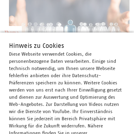
Thema
Hinweis zu Cookies
Kommunale Arbeitgeber
Diese Webseite verwendet Cookies, die
personenbezogene Daten verarbeiten. Einige sind
Kommunale Unternehmen arbeiten hoch
technisch notwendig, um Ihnen unsere Webseite
professionell, sind innovativ, zahlen nach Tarif
©
vege/stock.adobe.com
fehlerfrei anbieten oder ihre Datenschutz-
und bieten gute Weiterbildungsmöglichkeiten
Präferenzen speichern zu können. Weitere Cookies
sowie berufliche Perspektiven.
werden von uns erst nach Ihrer Einwilligung gesetzt
und dienen zur Auswertung und Optimierung des
Web-Angebotes. Zur Darstellung von Videos nutzen
wir die Dienste von YouTube. Ihr Einverständnis
Thema
können Sie jederzeit im Bereich Privatsphäre mit
Wirkung für die Zukunft widerrufen. Nähere
Preise und Gebühren
Informationen finden Sie in unserer