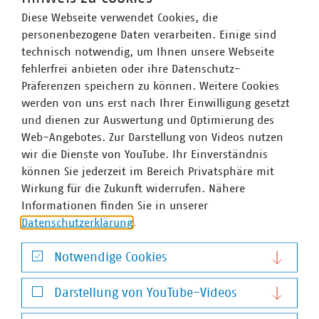
riesiges Infrastrukturnetzwerk und sind für
©
peterschreiber.media/stock.adobe.com
Diese Webseite verwendet Cookies, die
dessen Aus- und Umbau verantwortlich.
personenbezogene Daten verarbeiten. Einige sind
technisch notwendig, um Ihnen unsere Webseite
fehlerfrei anbieten oder ihre Datenschutz-
Präferenzen speichern zu können. Weitere Cookies
werden von uns erst nach Ihrer Einwilligung gesetzt
und dienen zur Auswertung und Optimierung des
Thema
Web-Angebotes. Zur Darstellung von Videos nutzen
wir die Dienste von YouTube. Ihr Einverständnis
Kommunale Arbeitgeber
können Sie jederzeit im Bereich Privatsphäre mit
Wirkung für die Zukunft widerrufen. Nähere
Kommunale Unternehmen arbeiten hoch
Informationen finden Sie in unserer
professionell, sind innovativ, zahlen nach Tarif
©
vege/stock.adobe.com
Datenschutzerklärung
.
und bieten gute Weiterbildungsmöglichkeiten
sowie berufliche Perspektiven.
Notwendige Cookies
Notwendige Cookies
Darstellung von YouTube-Videos
Darstellung von YouTube-Videos