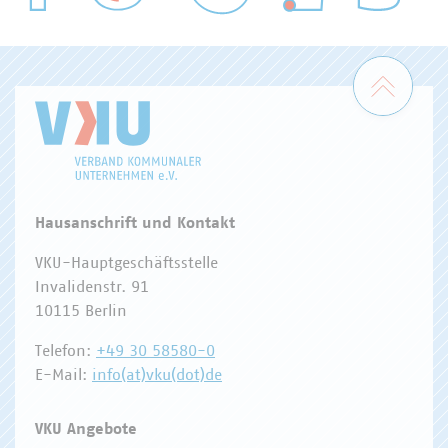
WASSER/ABWASSER
ENERGIEWIRTSCHAFT
ABFALLWIRTSCHAFT
RECHT
DIGITALISIERUNG/TK
Zum 
Hausanschrift und Kontakt
VKU-Hauptgeschäftsstelle
Invalidenstr. 91
10115 Berlin
Telefon:
+49 30 58580-0
E-Mail:
info(at)vku(dot)de
VKU Angebote