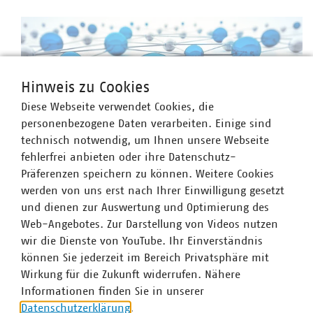
europäische Gesetzgebung erfolgreich um.
Hinweis zu Cookies
Thema
Diese Webseite verwendet Cookies, die
personenbezogene Daten verarbeiten. Einige sind
Infrastruktur und Dienstleistungen
technisch notwendig, um Ihnen unsere Webseite
fehlerfrei anbieten oder ihre Datenschutz-
Die kommunalen Unternehmen betreiben ein
Präferenzen speichern zu können. Weitere Cookies
riesiges Infrastrukturnetzwerk und sind für
©
peterschreiber.media/stock.adobe.com
werden von uns erst nach Ihrer Einwilligung gesetzt
dessen Aus- und Umbau verantwortlich.
und dienen zur Auswertung und Optimierung des
Web-Angebotes. Zur Darstellung von Videos nutzen
wir die Dienste von YouTube. Ihr Einverständnis
können Sie jederzeit im Bereich Privatsphäre mit
Wirkung für die Zukunft widerrufen. Nähere
Informationen finden Sie in unserer
Thema
Datenschutzerklärung
.