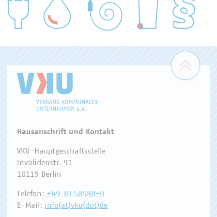
WASSER/ABWASSER
ENERGIEWIRTSCHAFT
ABFALLWIRTSCHAFT
RECHT
DIGITALISIERUNG/TK
Zum 
Hausanschrift und Kontakt
VKU-Hauptgeschäftsstelle
Invalidenstr. 91
10115 Berlin
Telefon:
+49 30 58580-0
E-Mail:
info(at)vku(dot)de