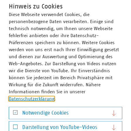
Hinweis zu Cookies
Die kommunalen Unternehmen betreiben ein
Diese Webseite verwendet Cookies, die
riesiges Infrastrukturnetzwerk und sind für
©
peterschreiber.media/stock.adobe.com
personenbezogene Daten verarbeiten. Einige sind
dessen Aus- und Umbau verantwortlich.
technisch notwendig, um Ihnen unsere Webseite
fehlerfrei anbieten oder ihre Datenschutz-
Präferenzen speichern zu können. Weitere Cookies
werden von uns erst nach Ihrer Einwilligung gesetzt
und dienen zur Auswertung und Optimierung des
Web-Angebotes. Zur Darstellung von Videos nutzen
Thema
wir die Dienste von YouTube. Ihr Einverständnis
können Sie jederzeit im Bereich Privatsphäre mit
Kommunale Arbeitgeber
Wirkung für die Zukunft widerrufen. Nähere
Informationen finden Sie in unserer
Kommunale Unternehmen arbeiten hoch
Datenschutzerklärung
.
professionell, sind innovativ, zahlen nach Tarif
©
vege/stock.adobe.com
und bieten gute Weiterbildungsmöglichkeiten
Notwendige Cookies
sowie berufliche Perspektiven.
Notwendige Cookies
Darstellung von YouTube-Videos