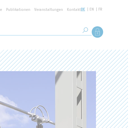
DE
EN
FR
se
Publikationen
Veranstaltungen
Kontakt
Suchbegriff
Als Mitglied anmel
Suche starten