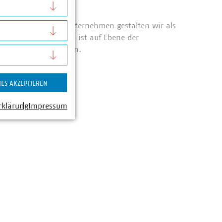
n
e 1.592 Mitgliedsunternehmen gestalten wir als
lwirtschaft. Der VKU ist auf Ebene der
äftsstellen vertreten.
IES AKZEPTIEREN
rklärung
Impressum