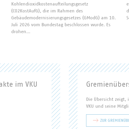
Kohlendioxidkostenaufteilungsgesetz
e
(CO2KostAufG), die im Rahmen des
d
Gebäudemodernisierungsgesetzes (GModG) am 10.
S
Juli 2026 vom Bundestag beschlossen wurde. Es
drohen…
akte im VKU
Gremienübers
Die Übersicht zeigt
VKU und seine Mitgl
ZUR GREMIENÜB