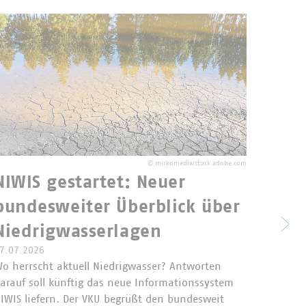
©
mirkomedia/stock.adobe.com
NIWIS gestartet: Neuer
bundesweiter Überblick über
Vert
Niedrigwasserlagen
näch
7.07.2026
Kom
o herrscht aktuell Niedrigwasser? Antworten
arauf soll künftig das neue Informationssystem
ents
IWIS liefern. Der VKU begrüßt den bundesweit