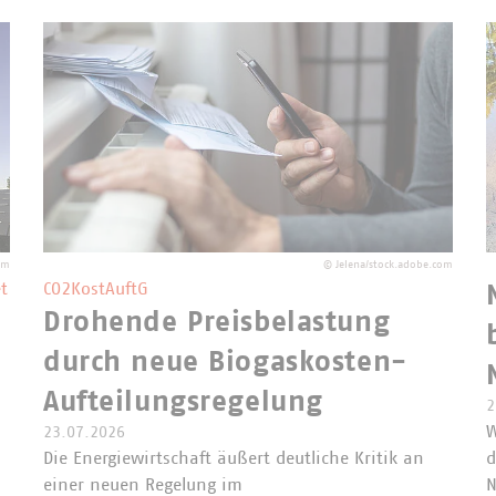
om
©
Jelena/stock.adobe.com
t
CO2KostAuftG
Drohende Preisbelastung
durch neue Biogaskosten-
Aufteilungsregelung
2
W
23.07.2026
Die Energiewirtschaft äußert deutliche Kritik an
d
einer neuen Regelung im
N