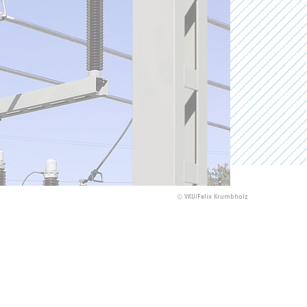
©
VKU/Felix Krumbholz