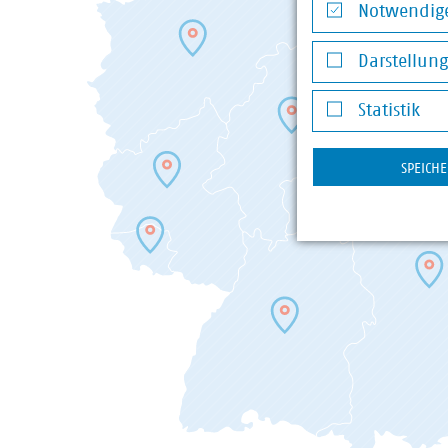
Hessen
Notwendige
Niedersachsen/Bremen
Notwendige Co
Nord
Darstellun
Nordrhein-Westfalen
Darstellung v
Rheinland-Pfalz
Statistik
Saarland
Statistik
Sachsen
SPEICH
Sachsen-Anhalt
Thüringen
Landesgruppen in der Abfallwirtschaft