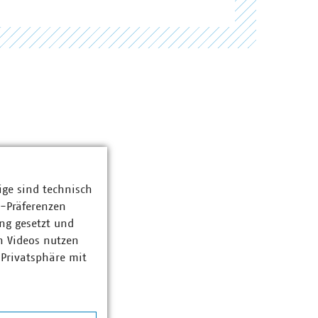
ige sind technisch
z-Präferenzen
ng gesetzt und
n Videos nutzen
 Privatsphäre mit