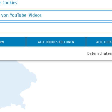
VKU in den Länder
 Cookies
okies
Gemeinsam mit und für unser
g von YouTube-Videos
VKU die Zukunft der Kommuna
on YouTube-Videos
Bundesländer mit Landesgesch
STANDORT WÄHLEN
ERN
ALLE COOKIES ABLEHNEN
ALLE COOK
Datenschutze