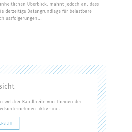
inheitlichen Überblick, mahnt jedoch an, dass
Künstlic
ie derzeitige Datengrundlage für belastbare
Zukunft
chlussfolgerungen…
diskuti
und Exp
kommun
einsetz
icht
, in welcher Bandbreite von Themen der
iedsunternehmen aktiv sind.
ERSICHT