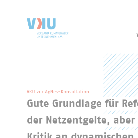
Zum Hauptinhalt springen
Zur Suche springen
VKU-Startseite
Hervorgehobene Inhalte des VKU
VKU zur AgNes-Konsultation
Gute Grundlage für Re
der Netzentgelte, aber 
Kritik an dynamischen 